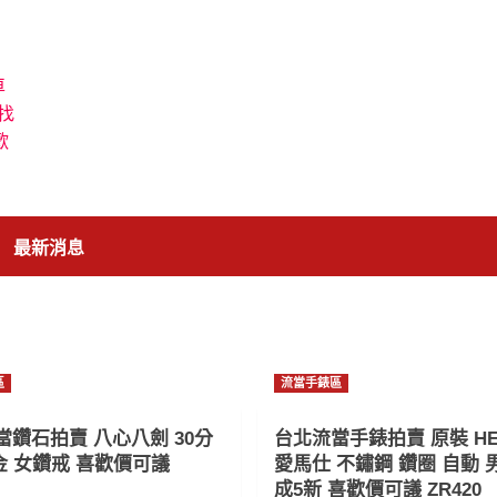
車
找
歡
最新消息
區
流當手錶區
當鑽石拍賣 八心八劍 30分
台北流當手錶拍賣 原裝 HE
金 女鑽戒 喜歡價可議
愛馬仕 不鏽鋼 鑽圈 自動 男
成5新 喜歡價可議 ZR420