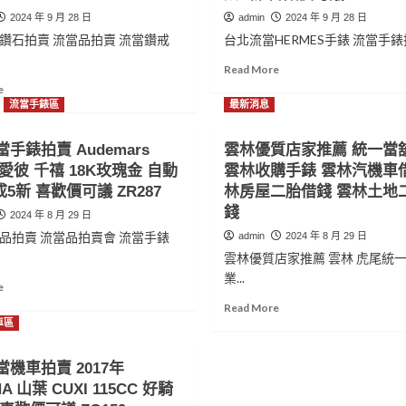
2024 年 9 月 28 日
admin
2024 年 9 月 28 日
鑽石拍賣 流當品拍賣 流當鑽戒
台北流當HERMES手錶 流當手錶拍賣
Read
Read More
more
Read
e
about
more
流當手錶區
最新消息
台
about
北
高
手錶拍賣 Audemars
雲林優質店家推薦 統一當
流
雄
et 愛彼 千禧 18K玫瑰金 自動
雲林收購手錶 雲林汽機車借
當
流
手
成5新 喜歡價可議 ZR287
當
林房屋二胎借錢 雲林土地
錶
鑽
錢
2024 年 8 月 29 日
拍
石
品拍賣 流當品拍賣會 流當手錶
admin
2024 年 8 月 29 日
賣
拍
原
雲林優質店家推薦 雲林 虎尾統
賣
裝
八
業...
Read
e
HERMES
心
more
Read
Read More
愛
八
about
more
車區
馬
劍
雲
about
仕
30
林
雲
不
分
機車拍賣 2017年
流
林
鏽
G
A 山葉 CUXI 115CC 好騎
當
優
鋼
色
手