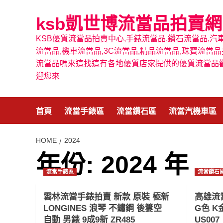
Skip
to
ksb凱世博流當品拍賣網
content
KSB優質流當品拍賣中心,手錶流當品,鑽石流當品,汽
流當品,機車流當品,3C流當品,精品流當品,珠寶流當品
流當品嗎來這找這有各地優質店家提供的優質流當品
迎您來
首頁
流當手錶區
流當鑽石區
流當汽機車區
HOME
2024
年份:
2024 年
流當手錶區
流當鑽石
雲林流當手錶拍賣 新款 原裝 極新
高雄流
LONGINES 浪琴 不鏽鋼 後簍空
G色 K
自動 男錶 9成9新 ZR485
US007