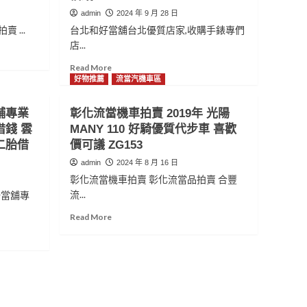
admin
2024 年 9 月 28 日
 ...
台北和好當舖台北優質店家,收購手錶專們
店...
Read
Read More
more
好物推薦
流當汽機車區
about
台
舖專業
彰化流當機車拍賣 2019年 光陽
北
錢 雲
MANY 110 好騎優質代步車 喜歡
優
二胎借
價可議 ZG153
質
店
admin
2024 年 8 月 16 日
家
彰化流當機車拍賣 彰化流當品拍賣 合豐
推
流...
一當舖專
薦
和
Read
Read More
好
more
當
about
舖
彰
專
化
業
流
台
當
北
機