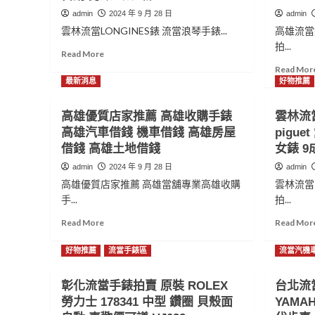
admin
2024 年 9 月 28 日
admin
雲林流當LONGINES錶 流當浪琴手錶...
高雄流當
拍...
Read
Read More
more
Read Mor
about
最新消息
好物推薦
雲
林
高雄優質店家推薦 高雄收購手錶
雲林流當
流
高雄汽車借錢 機車借錢 高雄房屋
pigu
當
手
借錢 高雄土地借錢
女錶 9
錶
admin
2024 年 9 月 28 日
admin
拍
高雄優質店家推薦 高雄當舖專業高雄收購
雲林流當
賣
手...
新
拍...
款
Read
Read More
Read Mor
原
more
裝
about
好物推薦
流當手錶區
流當汽機
極
高
新
雄
LONGINES
彰化流當手錶拍賣 原裝 ROLEX
台北流當
優
浪
勞力士 178341 中型 鑽圈 貝殼面
質
YAMAH
琴
店