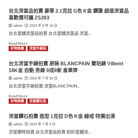
金
2019
about
自
年
彰
台北流當品拍賣 豪華 2.1克拉 G色 K金 鑽墬 超值流當品
動
光
化
喜歡價可議 ZS263
女
陽
流
錶
MANY
當
admin
2024 年 8 月 16 日
9
110
手
台北當舖流當品拍賣 台北當舖流當品 流當...
成
好
錶
5
騎
拍
Read
Read More
新
優
賣
more
好物推薦
流當手錶區
喜
質
原
about
歡
代
裝
台
台北流當手錶拍賣 原裝 BLANCPAIN 寶珀錶 Villeret
價
步
ROLEX
北
18K金 自動 男錶 9成9新 盒單齊
可
車
勞
流
議
喜
力
當
admin
2024 年 7 月 30 日
ZR287
歡
士
品
台北流當手錶拍賣 流當BLANCPAIN...
價
178341
拍
可
中
賣
Read
Read More
議
型
豪
more
好物推薦
流當鑽石區
ZG153
鑽
華
about
圈
2.1
台
流當鑽石拍賣 造型 1克拉 D色 K金 線戒 特價出清
貝
克
北
殼
拉
流
admin
2024 年 7 月 9 日
面
G
當
流當鑽時拍賣 台北流當品拍賣 和好當舖流...
自
色
手