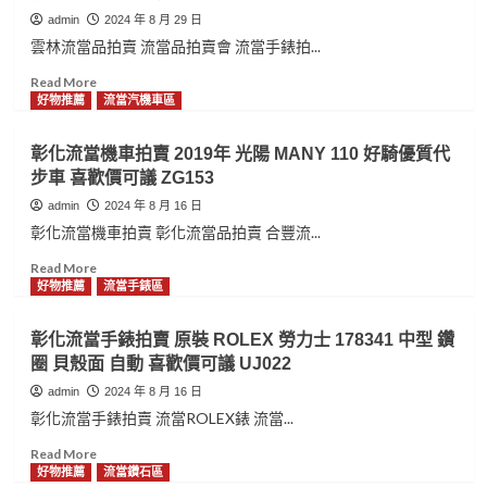
admin
2024 年 8 月 29 日
雲林流當品拍賣 流當品拍賣會 流當手錶拍...
Read
Read More
more
好物推薦
流當汽機車區
about
雲
彰化流當機車拍賣 2019年 光陽 MANY 110 好騎優質代
林
步車 喜歡價可議 ZG153
流
當
admin
2024 年 8 月 16 日
手
彰化流當機車拍賣 彰化流當品拍賣 合豐流...
錶
拍
Read
Read More
賣
more
好物推薦
流當手錶區
Audemars
about
piguet
彰
彰化流當手錶拍賣 原裝 ROLEX 勞力士 178341 中型 鑽
愛
化
圈 貝殼面 自動 喜歡價可議 UJ022
彼
流
千
當
admin
2024 年 8 月 16 日
禧
機
彰化流當手錶拍賣 流當ROLEX錶 流當...
18K
車
玫
拍
Read
Read More
瑰
賣
more
好物推薦
流當鑽石區