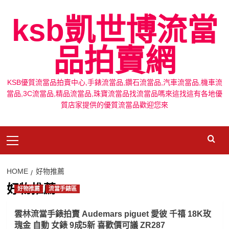
Skip
ksb凱世博流當
to
content
品拍賣網
KSB優質流當品拍賣中心,手錶流當品,鑽石流當品,汽車流當品,機車流
當品,3C流當品,精品流當品,珠寶流當品找流當品嗎來這找這有各地優
質店家提供的優質流當品歡迎您來
Primary
Menu
HOME
好物推薦
好物推薦
好物推薦
流當手錶區
雲林流當手錶拍賣 Audemars piguet 愛彼 千禧 18K玫
瑰金 自動 女錶 9成5新 喜歡價可議 ZR287