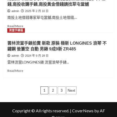
成
ZENITH
北
錢,南投收購手錶,南投黃金借錢請找草屯當舖
新
先
收
喜
力
購
admin
2025 年 2 月 10 日
歡
ChronoMaster
手
南投土地借錢專家草屯當舖,南投土地借錢,...
價
計
錶
可
時
專
Read
Read More
議
動
家
more
流當手錶區
ZG047
力
板
about
PVD
信
南
雲林流當手錶拍賣 新款 原裝 極新 LONGINES 浪琴 不
男
當
投
鏽鋼 後簍空 自動 男錶 9成9新 ZR485
錶
舖,
土
9
新
地
admin
2024 年 9 月 28 日
成
北
借
雲林流當LONGINES錶 流當浪琴手錶...
5
手
錢
新
錶
專
Read
Read More
ZR373
借
家
more
錢,
草
about
新
屯
雲
文
北
當
林
1
2
3
Next
汽
舖,
流
章
車
南
當
借
投
手
分
錢,
房
錶
Copyright © All rights reserved.
|
CoverNews
by AF
頁
新
屋
拍