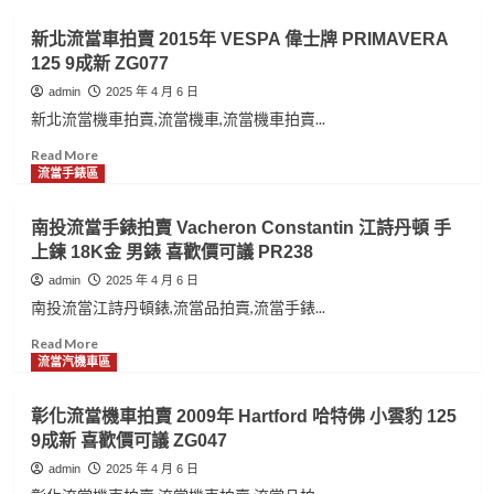
首
原
about
選,
裝
台
新北流當車拍賣 2015年 VESPA 偉士牌 PRIMAVERA
請
REVUE
北
125 9成新 ZG077
找
THOMMEN
流
台
梭
當
admin
2025 年 4 月 6 日
中
曼
手
新北流當機車拍賣,流當機車,流當機車拍賣...
永
簍
錶
順
空
拍
Read
Read More
腕
包
賣
more
流當手錶區
錶
金
流
about
提
自
當
新
南投流當手錶拍賣 Vacheron Constantin 江詩丹頓 手
供
動
手
北
上鍊 18K金 男錶 喜歡價可議 PR238
免
男
錶
流
費
錶
原
當
admin
2025 年 4 月 6 日
手
9
裝
車
南投流當江詩丹頓錶,流當品拍賣,流當手錶...
錶
成
PANERAI
拍
估
新
沛
賣
Read
Read More
價
盒
納
2015
more
流當汽機車區
鑑
單
海
年
about
定,
齊
PAM090
VESPA
南
彰化流當機車拍賣 2009年 Hartford 哈特佛 小雲豹 125
免
ZR292
自
偉
投
9成新 喜歡價可議 ZG047
費
動
士
流
手
動
牌
當
admin
2025 年 4 月 6 日
錶
力
PRIMAVERA
手