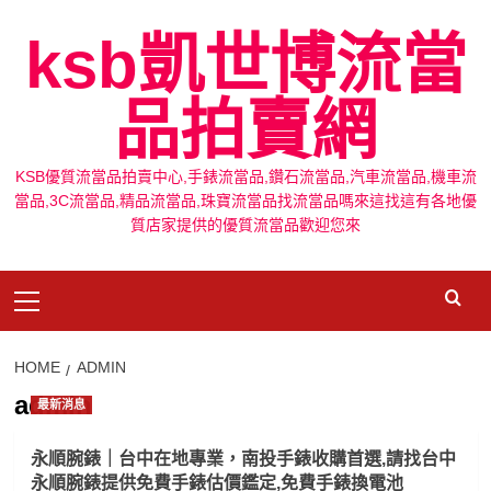
Skip
ksb凱世博流當
to
content
品拍賣網
KSB優質流當品拍賣中心,手錶流當品,鑽石流當品,汽車流當品,機車流
當品,3C流當品,精品流當品,珠寶流當品找流當品嗎來這找這有各地優
質店家提供的優質流當品歡迎您來
Primary
Menu
HOME
ADMIN
admin
最新消息
永順腕錶｜台中在地專業，南投手錶收購首選,請找台中
永順腕錶提供免費手錶估價鑑定,免費手錶換電池