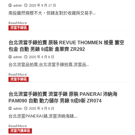
admin
2025 年 9 月 17 日
南投雖然規模不大，但錶友對於收藏與交易手...
Read
Read More
more
流當手錶區
about
永
台北流當手錶拍賣 原裝 REVUE THOMMEN 梭曼 簍空
順
包金 自動 男錶 9成新 盒單齊 ZR292
腕
錶
admin
2025 年 4 月 6 日
｜
台北流當品拍賣,台北流當手錶拍賣,流當品...
台
中
Read
Read More
在
more
流當手錶區
地
about
專
台
台北流當手錶拍賣 流當手錶 原裝 PANERAI 沛納海
業，
北
PAM090 自動 動力儲存 男錶 9成9新 ZR074
南
流
投
當
admin
2025 年 4 月 6 日
手
手
台北流當PANERAI錶,流當沛納海錶,...
錶
錶
收
拍
Read
Read More
購
賣
more
流當汽機車區