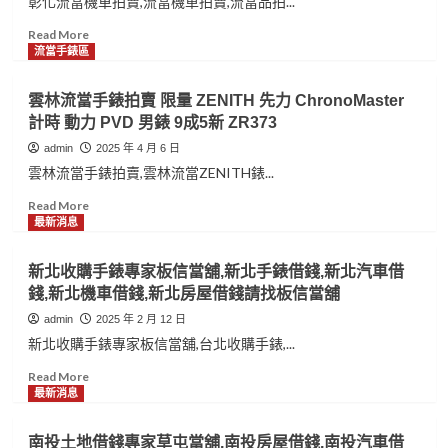
彰化流當機車拍賣,流當機車拍賣,流當品拍...
換
儲
125
錶
電
存
9
拍
Read
Read More
池
男
成
賣
more
流當手錶區
錶
新
Vacheron
about
9
ZG077
Constantin
彰
雲林流當手錶拍賣 限量 ZENITH 先力 ChronoMaster
成
江
化
計時 動力 PVD 男錶 9成5新 ZR373
9
詩
流
新
丹
當
admin
2025 年 4 月 6 日
ZR074
頓
機
雲林流當手錶拍賣,雲林流當ZENITH錶...
手
車
上
拍
Read
Read More
鍊
賣
more
最新消息
18K
2009
about
金
年
雲
新北收購手錶專家板信當舖,新北手錶借錢,新北汽車借
男
Hartford
林
錢,新北機車借錢,新北房屋借錢請找板信當舖
錶
哈
流
喜
特
當
admin
2025 年 2 月 12 日
歡
佛
手
新北收購手錶專家板信當舖,台北收購手錶,...
價
小
錶
可
雲
拍
Read
Read More
議
豹
賣
more
最新消息
PR238
125
限
about
9
量
新
南投土地借錢專家草屯當舖,南投房屋借錢,南投汽車借