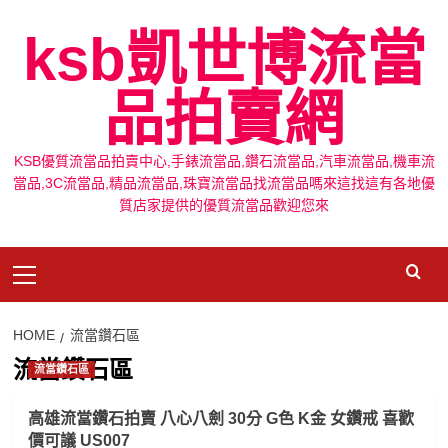
Skip
ksb凱世博流當
to
content
品拍賣網
KSB優質流當品拍賣中心,手錶流當品,鑽石流當品,汽車流當品,機車流
當品,3C流當品,精品流當品,珠寶流當品找流當品嗎來這找這有各地優
質店家提供的優質流當品歡迎您來
Primary
Menu
HOME
流當鑽石區
流當鑽石區
流當鑽石區
高雄流當鑽石拍賣 八心八劍 30分 G色 K金 女鑽戒 喜歡
價可議 US007