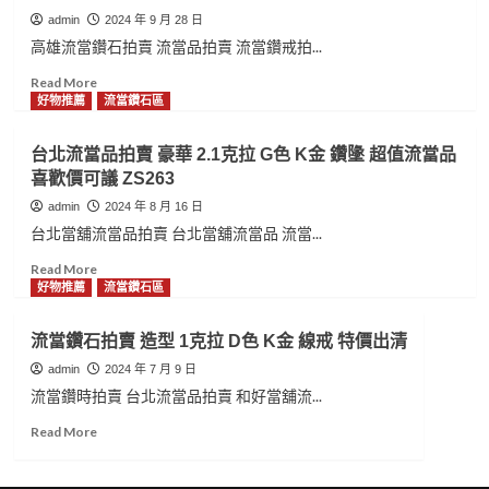
admin
2024 年 9 月 28 日
高雄流當鑽石拍賣 流當品拍賣 流當鑽戒拍...
Read
Read More
more
好物推薦
流當鑽石區
about
高
台北流當品拍賣 豪華 2.1克拉 G色 K金 鑽墬 超值流當品
雄
喜歡價可議 ZS263
流
當
admin
2024 年 8 月 16 日
鑽
台北當舖流當品拍賣 台北當舖流當品 流當...
石
拍
Read
Read More
賣
more
好物推薦
流當鑽石區
八
about
心
台
流當鑽石拍賣 造型 1克拉 D色 K金 線戒 特價出清
八
北
劍
流
admin
2024 年 7 月 9 日
30
當
流當鑽時拍賣 台北流當品拍賣 和好當舖流...
分
品
Read
Read More
G
拍
more
色
賣
about
K
豪