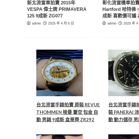
新北流當車拍賣 2015年
彰化流當機車拍賣 
VESPA 偉士牌 PRIMAVERA
Hartford 哈特佛 
125 9成新 ZG077
成新 喜歡價可議 Z
admin
2025 年 4 月 6 日
admin
2025 年 4
台北流當手錶拍賣 原裝 REVUE
台北流當手錶拍
THOMMEN 梭曼 簍空 包金 自
裝 PANERAI 
動 男錶 9成新 盒單齊 ZR292
動 動力儲存 男錶