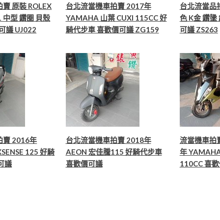
 原裝 ROLEX
台北流當機車拍賣 2017年
台北流當品拍賣
1 中型 鑽圈 貝殼
YAMAHA 山葉 CUXI 115CC 好
色 K金 鑽
議 UJ022
騎代步車 喜歡價可議 ZG159
可議 ZS263
賣 2016年
台北流當機車拍賣 2018年
流當機車拍賣
SENSE 125 好騎
AEON 宏佳騰115 好騎代步車
年 YAMAHA
可議
喜歡價可議
110CC 喜