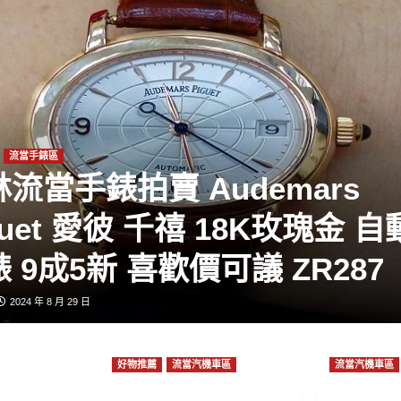
流當手錶區
流當手錶拍賣 Audemars
guet 愛彼 千禧 18K玫瑰金 自
 9成5新 喜歡價可議 ZR287
2024 年 8 月 29 日
好物推薦
流當汽機車區
流當汽機車區