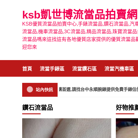
Skip
to
ksb凱世博流當品拍賣網
content
KSB優質流當品拍賣中心,手錶流當品,鑽石流當品,汽
流當品,機車流當品,3C流當品,精品流當品,珠寶流當品
流當品嗎來這找這有各地優質店家提供的優質流當品
迎您來
首頁
流當手錶區
流當鑽石區
流當汽機車區
地專業，南投手錶收購首選,請找台中永順腕錶提供免費手錶估價鑑定,免
站內快訊
鑽石流當品
好物推