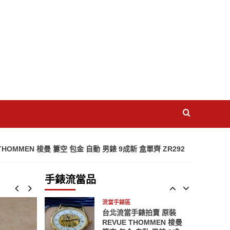
PAM090 自動 動力儲存
2
男錶 9成9新 ZR074
流當手錶區
南投流當手錶拍賣
Vacheron Constantin 江
詩丹頓 手上鍊 18K金 男
3
錶 喜歡價可議 PR238
流當手錶區
雲林流當手錶拍賣 限量
ZENITH 先力
ChronoMaster 計時 動力
4
PVD 男錶 9成5新 ZR373
流當手錶區
 梭曼 簍空 包金 自動 男錶 9成新 盒單齊 ZR292
台北流當
雲林流當手錶拍賣 新款 原
裝 極新 LONGINES 浪琴
不鏽鋼 後簍空 自動 男錶
手錶流當品
5
9成9新 ZR485
流當手錶區
台北流當手錶拍賣 原裝
REVUE THOMMEN 梭曼