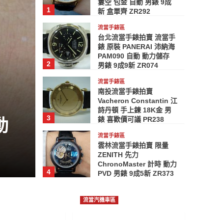
簍空 包金 自動 男錶 9成
1
新 盒單齊 ZR292
流當手錶區
台北流當手錶拍賣 流當手
錶 原裝 PANERAI 沛納海
PAM090 自動 動力儲存
2
男錶 9成9新 ZR074
流當手錶區
好物推薦
流當汽機車區
南投流當手錶拍賣
彰化流當機車拍賣 201
Vacheron Constantin 江
詩丹頓 手上鍊 18K金 男
3
錶 喜歡價可議 PR238
動
MANY 110 好騎優質
流當手錶區
可議 ZG153
雲林流當手錶拍賣 限量
ZENITH 先力
ChronoMaster 計時 動力
admin
2024 年 8 月 16 日
4
PVD 男錶 9成5新 ZR373
流當手錶區
雲林流當手錶拍賣 新款 原
流當汽機車區
裝 極新 LONGINES 浪琴
不鏽鋼 後簍空 自動 男錶