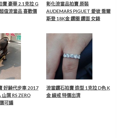
 豪華 2.1克拉 G
彰化流當品拍賣 原裝
墬 超值流當品 喜歡價
AUDEMARS PIGUET 愛彼 喬爾
斯登 18K金 鑽圈 鑽面 女錶
 好騎代步車 2017
流當鑽石拍賣 造型 1克拉 D色 K
 山葉 RS ZERO
金 線戒 特價出清
歡價可議