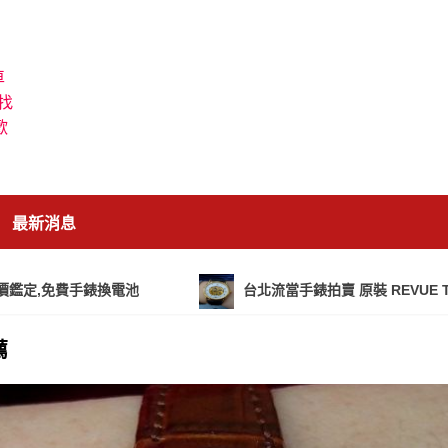
車
找
歡
最新消息
費手錶換電池
台北流當手錶拍賣 原裝 REVUE THOMMEN
薦