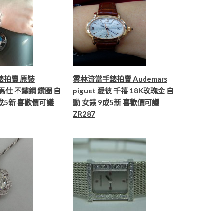
4
PVD 男錶 9成5新 ZR373
流當手錶區
雲林流當手錶拍賣 新款 原
裝 極新 LONGINES 浪琴
不鏽鋼 後簍空 自動 男錶
5
9成9新 ZR485
錶拍賣 原裝
雲林流當手錶拍賣 Audemars
愛馬仕 不鏽鋼 鑽圈 自
piguet 愛彼 千禧 18K玫瑰金 自
9成5新 喜歡價可議
動 女錶 9成5新 喜歡價可議
ZR287