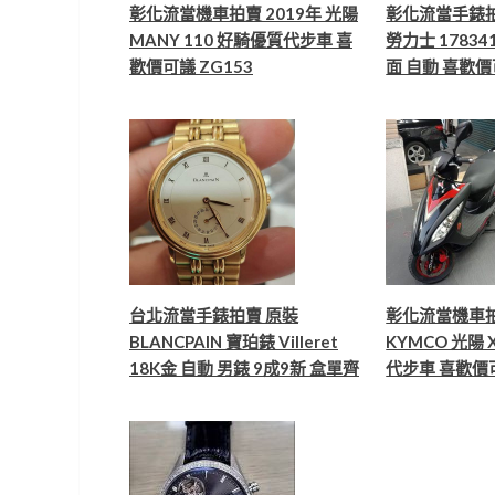
彰化流當機車拍賣 2019年 光陽
彰化流當手錶拍賣
MANY 110 好騎優質代步車 喜
勞力士 17834
歡價可議 ZG153
面 自動 喜歡價可
台北流當手錶拍賣 原裝
彰化流當機車拍
BLANCPAIN 寶珀錶 Villeret
KYMCO 光陽 X
18K金 自動 男錶 9成9新 盒單齊
代步車 喜歡價