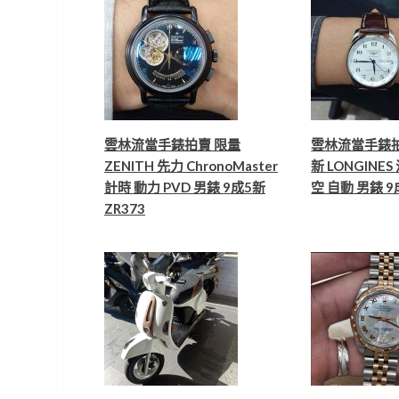
雲林流當手錶拍賣 限量
雲林流當手錶拍
ZENITH 先力 ChronoMaster
新 LONGINE
計時 動力 PVD 男錶 9成5新
空 自動 男錶 9
ZR373