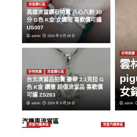
流當鑽石區
高雄流當鑽石拍賣 八心八劍 30
分 G色 K金 女鑽戒 喜歡價可議
US007
admin
2024 年 9 月 28 日
好物推薦
拍賣 原裝
雲林
好物推薦
流當鑽石區
 寶珀錶 Villeret 18K金
pi
台北流當品拍賣 豪華 2.1克拉 G
色 K金 鑽墬 超值流當品 喜歡價
成9新 盒單齊
女錶
可議 ZS263
admin
2024 年 8 月 16 日
admin
汽機車流當區
流當汽機車區
流當汽機車區