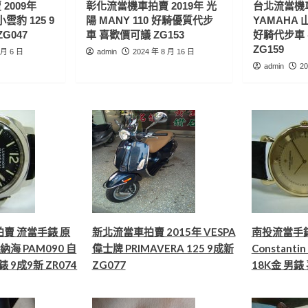
2009年
彰化流當機車拍賣 2019年 光
台北流當機車
小雲豹 125 9
陽 MANY 110 好騎優質代步
YAMAHA 山
G047
車 喜歡價可議 ZG153
好騎代步車
ZG159
 月 6 日
admin
2024 年 8 月 16 日
admin
20
賣 流當手錶 原
新北流當車拍賣 2015年 VESPA
南投流當手錶拍
沛納海 PAM090 自
偉士牌 PRIMAVERA 125 9成新
Constant
 9成9新 ZR074
ZG077
18K金 男錶