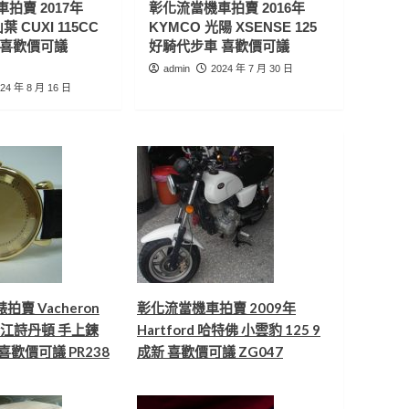
拍賣 2017年
彰化流當機車拍賣 2016年
5
9成9新 ZR485
葉 CUXI 115CC
KYMCO 光陽 XSENSE 125
 喜歡價可議
好騎代步車 喜歡價可議
流當手錶區
台北流當手錶拍賣 原裝
admin
2024 年 7 月 30 日
REVUE THOMMEN 梭曼
24 年 8 月 16 日
簍空 包金 自動 男錶 9成
1
新 盒單齊 ZR292
流當手錶區
台北流當手錶拍賣 流當手
錶 原裝 PANERAI 沛納海
PAM090 自動 動力儲存
2
男錶 9成9新 ZR074
流當手錶區
南投流當手錶拍賣
Vacheron Constantin 江
詩丹頓 手上鍊 18K金 男
賣 Vacheron
彰化流當機車拍賣 2009年
3
錶 喜歡價可議 PR238
in 江詩丹頓 手上鍊
Hartford 哈特佛 小雲豹 125 9
流當手錶區
 喜歡價可議 PR238
成新 喜歡價可議 ZG047
雲林流當手錶拍賣 限量
ZENITH 先力
ChronoMaster 計時 動力