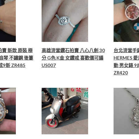
賣 新款 原裝 極
高雄流當鑽石拍賣 八心八劍 30
台北流當手
S 浪琴 不鏽鋼 後簍
分 G色 K金 女鑽戒 喜歡價可議
HERMES 
成9新 ZR485
US007
動 男女錶 
ZR420