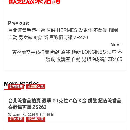
歡迎您來洽詢
Post
Previous:
台北流當手錶拍賣 原裝 HERMES 愛馬仕 不鏽鋼 鑽圈
navigation
自動 男女錶 9成5新 喜歡價可議 ZR420
Next:
雲林流當手錶拍賣 新款 原裝 極新 LONGINES 浪琴 不
鏽鋼 後簍空 自動 男錶 9成9新 ZR485
More Stories
好物推薦
流當鑽石區
台北流當品拍賣 豪華 2.1克拉 G色 K金 鑽墬 超值流當品
喜歡價可議 ZS263
admin
2024 年 8 月 16 日
好物推薦
流當鑽石區