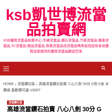
Skip
ksb凱世博流當
to
content
品拍賣網
KSB優質流當品拍賣中心,手錶流當品,鑽石流當品,汽車流當品,機車流
當品,3C流當品,精品流當品,珠寶流當品找流當品嗎來這找這有各地優
質店家提供的優質流當品歡迎您來
Primary
Menu
HOME
流當鑽石區
高雄流當鑽石拍賣 八心八劍 30分 G色 K金 女
鑽戒 喜歡價可議 US007
流當鑽石區
高雄流當鑽石拍賣 八心八劍 30分 G