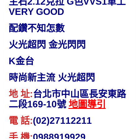
主石2.12克拉 G色VVS1車工
VERY GOOD
配鑽不知怎數
火光超閃 金光閃閃
K金台
時尚新主流 火光超閃
地 址:
台北市中山區長安東路
二段169-10號
地圖導引
電 話:
(02)27112211
手 機:
0988919929