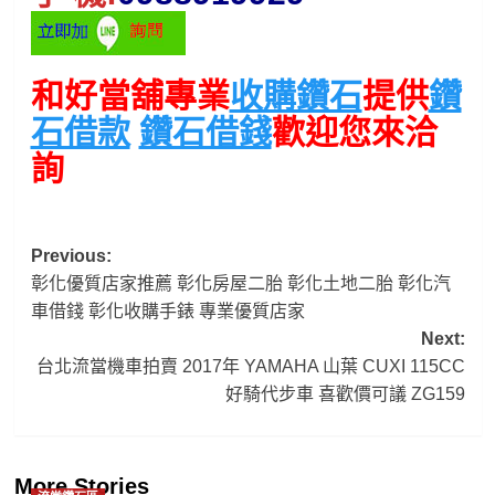
和好當舖專業
收購鑽石
提供
鑽
石借款
鑽石借錢
歡迎您來洽
詢
Post
Previous:
彰化優質店家推薦 彰化房屋二胎 彰化土地二胎 彰化汽
navigation
車借錢 彰化收購手錶 專業優質店家
Next:
台北流當機車拍賣 2017年 YAMAHA 山葉 CUXI 115CC
好騎代步車 喜歡價可議 ZG159
More Stories