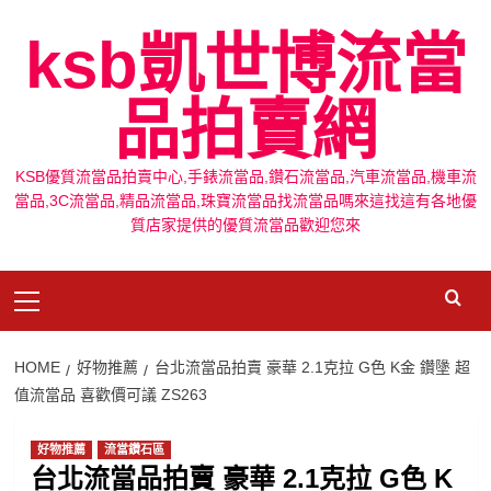
Skip
ksb凱世博流當
to
content
品拍賣網
KSB優質流當品拍賣中心,手錶流當品,鑽石流當品,汽車流當品,機車流
當品,3C流當品,精品流當品,珠寶流當品找流當品嗎來這找這有各地優
質店家提供的優質流當品歡迎您來
Primary
Menu
HOME
好物推薦
台北流當品拍賣 豪華 2.1克拉 G色 K金 鑽墬 超
值流當品 喜歡價可議 ZS263
好物推薦
流當鑽石區
台北流當品拍賣 豪華 2.1克拉 G色 K