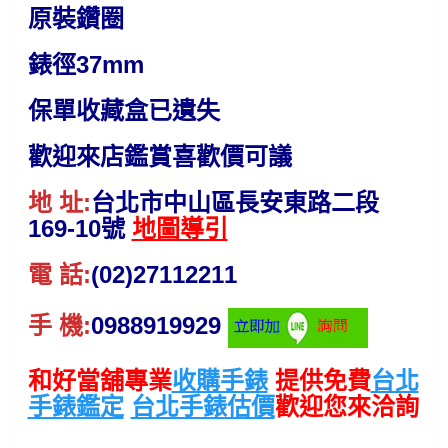
原裝鑽圈
錶徑37mm
保單收藏盒已遺失
歡迎來店鑑賞喜歡價可議
地 址:
台北市中山區長安東路二段
169-10號
地圖導引
電 話:
(02)27112211
手 機:
0988919929
和好當舖專業
收購手錶
提供免費
台北
手錶鑑定
台北手錶估價
歡迎您來洽詢