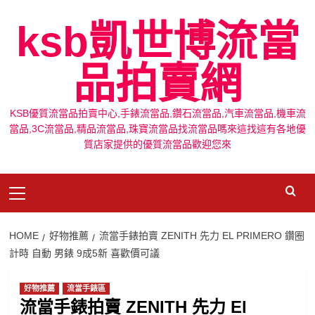
Skip
ksb凱世博流當
to
content
品拍賣網
KSB優質流當品拍賣中心,手錶流當品,鑽石流當品,汽車流當品,機車流
當品,3C流當品,精品流當品,珠寶流當品找流當品嗎來這找這有各地優
質店家提供的優質流當品歡迎您來
Primary
Menu
HOME
好物推薦
流當手錶拍賣 ZENITH 先力 EL PRIMERO 鑽圈
計時 自動 男錶 9成5新 喜歡價可議
好物推薦
流當手錶區
流當手錶拍賣 ZENITH 先力 El