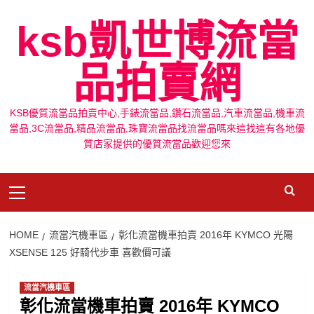
Skip
ksb凱世博流當
to
content
品拍賣網
KSB優質流當品拍賣中心,手錶流當品,鑽石流當品,汽車流當品,機車流
當品,3C流當品,精品流當品,珠寶流當品找流當品嗎來這找這有各地優
質店家提供的優質流當品歡迎您來
Primary
Menu
HOME
流當汽機車區
彰化流當機車拍賣 2016年 KYMCO 光陽
XSENSE 125 好騎代步車 喜歡價可議
流當汽機車區
彰化流當機車拍賣 2016年 KYMCO