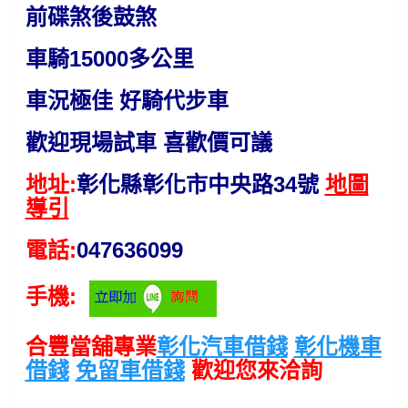
前碟煞後鼓煞
車騎15000多公里
車況極佳 好騎代步車
歡迎現場試車 喜歡價可議
地址:
彰化縣彰化市中央路34號
地圖
導引
電話:
047636099
手機:
合豐當舖專業
彰化汽車借錢
彰化機車
借錢
免留車借錢
歡迎您來洽詢