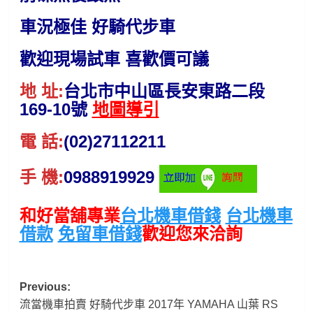
車況極佳 好騎代步車
歡迎現場試車 喜歡價可議
地 址:
台北市中山區長安東路二段
169-10號
地圖導引
電 話:
(02)27112211
手 機:
0988919929
和好當舖專業
台北機車借錢
台北機車
借款
免留車借錢
歡迎您來洽詢
Post
Previous:
流當機車拍賣 好騎代步車 2017年 YAMAHA 山葉 RS
navigation