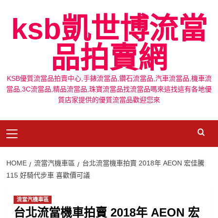
Skip
ksb凱世博流當
to
content
品拍賣網
KSB優質流當品拍賣中心,手錶流當品,鑽石流當品,汽車流當品,機車流
當品,3C流當品,精品流當品,珠寶流當品找流當品嗎來這找這有各地優
質店家提供的優質流當品歡迎您來
Primary
Menu
HOME
流當汽機車區
台北流當機車拍賣 2018年 AEON 宏佳騰
115 好騎代步車 喜歡價可議
流當汽機車區
台北流當機車拍賣 2018年 AEON 宏