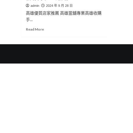
admin
2024 年 9 月 28 日
高雄優質店家推薦 高雄當舖專業高雄收購
手...
Read
Read More
more
about
高
雄
優
質
店
家
推
薦
高
雄
收
購
手
錶
高
雄