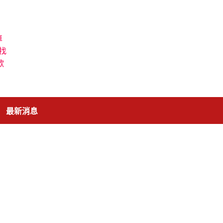
車
找
歡
最新消息