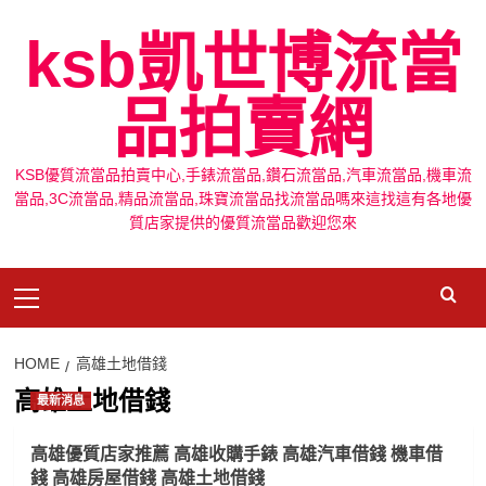
Skip
ksb凱世博流當
to
content
品拍賣網
KSB優質流當品拍賣中心,手錶流當品,鑽石流當品,汽車流當品,機車流
當品,3C流當品,精品流當品,珠寶流當品找流當品嗎來這找這有各地優
質店家提供的優質流當品歡迎您來
Primary
Menu
HOME
高雄土地借錢
高雄土地借錢
最新消息
高雄優質店家推薦 高雄收購手錶 高雄汽車借錢 機車借
錢 高雄房屋借錢 高雄土地借錢