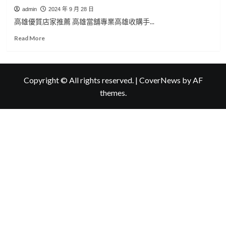
admin
2024 年 9 月 28 日
高雄優質店家推薦 高雄當舖專業高雄收購手...
Read
Read More
more
about
高
雄
Copyright © All rights reserved.
|
CoverNews
by AF
優
themes.
質
店
家
推
薦
高
雄
收
購
手
錶
高
雄
汽