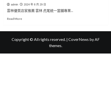
admin
2024 年 8 月 29 日
雲林優質店家推薦 雲林 虎尾統一當舖專業...
Read
Read More
more
about
雲
林
Copyright © All rights reserved.
|
CoverNews
by AF
優
themes.
質
店
家
推
薦
統
一
當
舖
專
業
雲
林
收