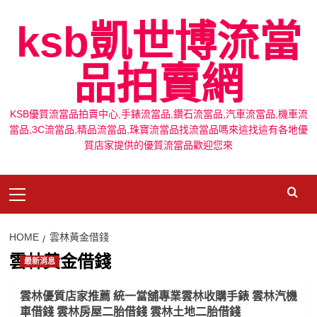
Skip
ksb凱世博流當
to
content
品拍賣網
KSB優質流當品拍賣中心,手錶流當品,鑽石流當品,汽車流當品,機車流
當品,3C流當品,精品流當品,珠寶流當品找流當品嗎來這找這有各地優
質店家提供的優質流當品歡迎您來
Primary
Menu
HOME
雲林黃金借錢
雲林黃金借錢
最新消息
雲林優質店家推薦 統一當舖專業雲林收購手錶 雲林汽機
車借錢 雲林房屋二胎借錢 雲林土地二胎借錢