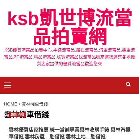
Skip
ksb凱世博流當
to
content
品拍賣網
KSB優質流當品拍賣中心,手錶流當品,鑽石流當品,汽車流當品,機車流
當品,3C流當品,精品流當品,珠寶流當品找流當品嗎來這找這有各地優
質店家提供的優質流當品歡迎您來
Primary
Menu
HOME
雲林機車借錢
雲林機車借錢
最新消息
雲林優質店家推薦 統一當舖專業雲林收購手錶 雲林汽機
車借錢 雲林房屋二胎借錢 雲林土地二胎借錢