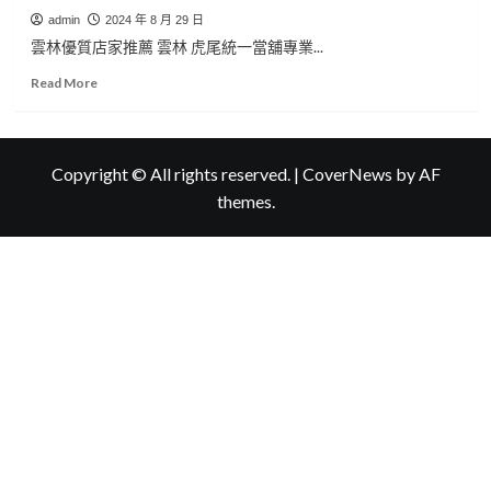
admin
2024 年 8 月 29 日
雲林優質店家推薦 雲林 虎尾統一當舖專業...
Read
Read More
more
about
雲
林
Copyright © All rights reserved.
|
CoverNews
by AF
優
themes.
質
店
家
推
薦
統
一
當
舖
專
業
雲
林
收