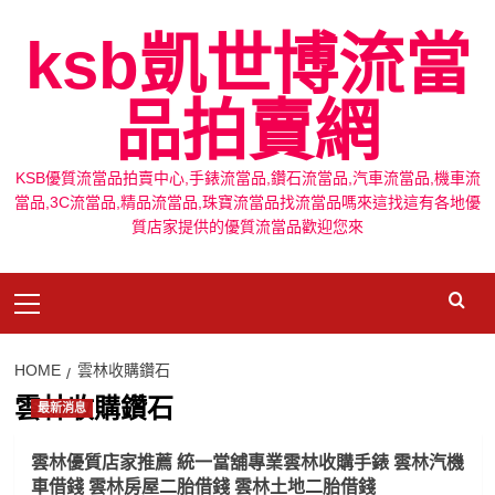
Skip
ksb凱世博流當
to
content
品拍賣網
KSB優質流當品拍賣中心,手錶流當品,鑽石流當品,汽車流當品,機車流
當品,3C流當品,精品流當品,珠寶流當品找流當品嗎來這找這有各地優
質店家提供的優質流當品歡迎您來
Primary
Menu
HOME
雲林收購鑽石
雲林收購鑽石
最新消息
雲林優質店家推薦 統一當舖專業雲林收購手錶 雲林汽機
車借錢 雲林房屋二胎借錢 雲林土地二胎借錢