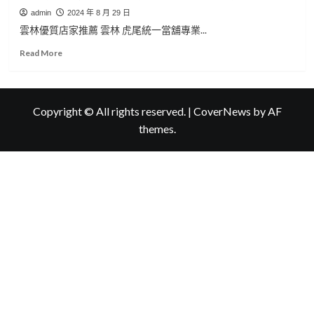
admin
2024 年 8 月 29 日
雲林優質店家推薦 雲林 虎尾統一當舖專業...
Read
Read More
more
about
雲
林
Copyright © All rights reserved.
|
CoverNews
by AF
優
themes.
質
店
家
推
薦
統
一
當
舖
專
業
雲
林
收