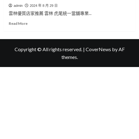
admin
2024 年 8 月 29 日
雲林優質店家推薦 雲林 虎尾統一當舖專業...
Read
Read More
more
about
雲
林
Copyright © All rights reserved.
|
CoverNews
by AF
優
themes.
質
店
家
推
薦
統
一
當
舖
專
業
雲
林
收