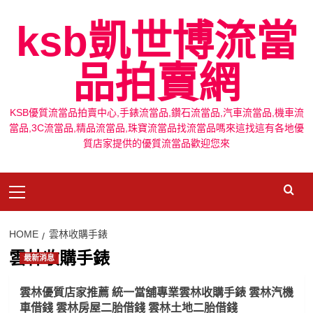
Skip
ksb凱世博流當
to
content
品拍賣網
KSB優質流當品拍賣中心,手錶流當品,鑽石流當品,汽車流當品,機車流
當品,3C流當品,精品流當品,珠寶流當品找流當品嗎來這找這有各地優
質店家提供的優質流當品歡迎您來
Primary
Menu
HOME
雲林收購手錶
雲林收購手錶
最新消息
雲林優質店家推薦 統一當舖專業雲林收購手錶 雲林汽機
車借錢 雲林房屋二胎借錢 雲林土地二胎借錢