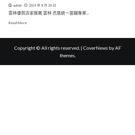
admin
2024 年 8 月 29 日
雲林優質店家推薦 雲林 虎尾統一當舖專業...
Read
Read More
more
about
雲
林
Copyright © All rights reserved.
|
CoverNews
by AF
優
themes.
質
店
家
推
薦
統
一
當
舖
專
業
雲
林
收