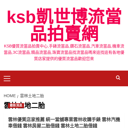
Skip
ksb凱世博流當
to
content
品拍賣網
KSB優質流當品拍賣中心,手錶流當品,鑽石流當品,汽車流當品,機車流
當品,3C流當品,精品流當品,珠寶流當品找流當品嗎來這找這有各地優
質店家提供的優質流當品歡迎您來
Primary
Menu
HOME
雲林土地二胎
雲林土地二胎
最新消息
雲林優質店家推薦 統一當舖專業雲林收購手錶 雲林汽機
車借錢 雲林房屋二胎借錢 雲林土地二胎借錢