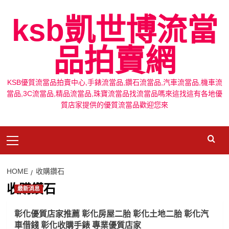
Skip
ksb凱世博流當
to
content
品拍賣網
KSB優質流當品拍賣中心,手錶流當品,鑽石流當品,汽車流當品,機車流
當品,3C流當品,精品流當品,珠寶流當品找流當品嗎來這找這有各地優
質店家提供的優質流當品歡迎您來
Primary
Menu
HOME
收購鑽石
收購鑽石
最新消息
彰化優質店家推薦 彰化房屋二胎 彰化土地二胎 彰化汽
車借錢 彰化收購手錶 專業優質店家