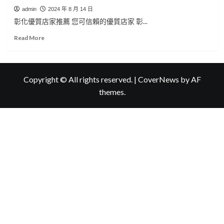
admin
2024 年 8 月 14 日
彰化優質店家推薦 您可信賴的優質店家 彰...
Read
Read More
more
about
彰
化
Copyright © All rights reserved.
|
CoverNews
by AF
優
themes.
質
店
家
推
薦
彰
化
房
屋
二
胎
彰
化
土