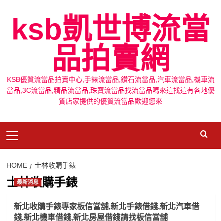
Skip
ksb凱世博流當
to
content
品拍賣網
KSB優質流當品拍賣中心,手錶流當品,鑽石流當品,汽車流當品,機車流
當品,3C流當品,精品流當品,珠寶流當品找流當品嗎來這找這有各地優
質店家提供的優質流當品歡迎您來
Primary
Menu
HOME
士林收購手錶
士林收購手錶
最新消息
新北收購手錶專家板信當舖,新北手錶借錢,新北汽車借
錢,新北機車借錢,新北房屋借錢請找板信當舖