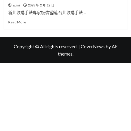
admin
2025 年 2 月 12 日
新北收購手錶專家板信當舖,台北收購手錶,...
Read
Read More
more
about
新
北
Copyright © All rights reserved.
|
CoverNews
by AF
收
themes.
購
手
錶
專
家
板
信
當
舖,
新
北
手
錶
借