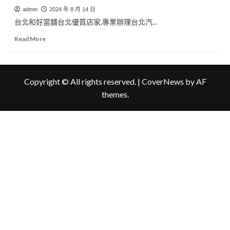
admin
2024 年 8 月 14 日
台北和好當舖台北優質店家,專業辦理台北汽...
Read
Read More
more
about
台
北
Copyright © All rights reserved.
|
CoverNews
by AF
優
themes.
質
店
家
推
薦
和
好
當
舖
台
北
機
車
借