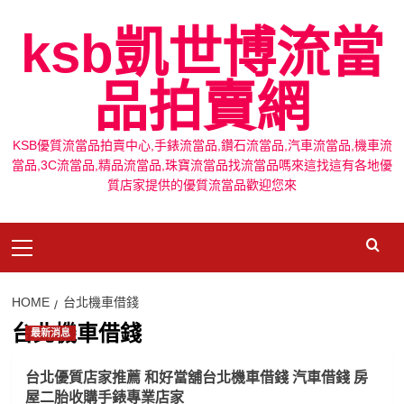
Skip
ksb凱世博流當
to
content
品拍賣網
KSB優質流當品拍賣中心,手錶流當品,鑽石流當品,汽車流當品,機車流
當品,3C流當品,精品流當品,珠寶流當品找流當品嗎來這找這有各地優
質店家提供的優質流當品歡迎您來
Primary
Menu
HOME
台北機車借錢
台北機車借錢
最新消息
台北優質店家推薦 和好當舖台北機車借錢 汽車借錢 房
屋二胎收購手錶專業店家