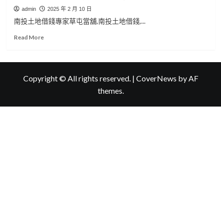
admin
2025 年 2 月 10 日
南投土地借錢專家草屯當舖,南投土地借錢,...
Read
Read More
more
about
南
投
Copyright © All rights reserved.
|
CoverNews
by AF
土
themes.
地
借
錢
專
家
草
屯
當
舖,
南
投
房
屋
借