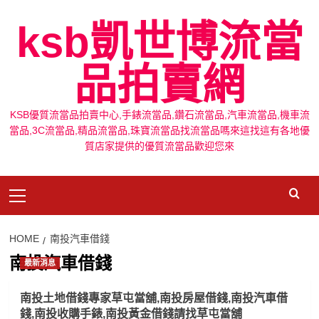
Skip
ksb凱世博流當
to
content
品拍賣網
KSB優質流當品拍賣中心,手錶流當品,鑽石流當品,汽車流當品,機車流
當品,3C流當品,精品流當品,珠寶流當品找流當品嗎來這找這有各地優
質店家提供的優質流當品歡迎您來
Primary
Menu
HOME
南投汽車借錢
南投汽車借錢
最新消息
南投土地借錢專家草屯當舖,南投房屋借錢,南投汽車借
錢,南投收購手錶,南投黃金借錢請找草屯當舖