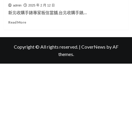
admin
2025 年 2 月 12 日
新北收購手錶專家板信當舖,台北收購手錶,...
Read
Read More
more
about
新
北
Copyright © All rights reserved.
|
CoverNews
by AF
收
themes.
購
手
錶
專
家
板
信
當
舖,
新
北
手
錶
借