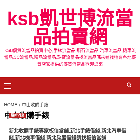
Skip
ksb凱世博流當
to
content
品拍賣網
KSB優質流當品拍賣中心,手錶流當品,鑽石流當品,汽車流當品,機車流
當品,3C流當品,精品流當品,珠寶流當品找流當品嗎來這找這有各地優
質店家提供的優質流當品歡迎您來
Primary
Menu
HOME
中山收購手錶
中山收購手錶
最新消息
新北收購手錶專家板信當舖,新北手錶借錢,新北汽車借
錢,新北機車借錢,新北房屋借錢請找板信當舖