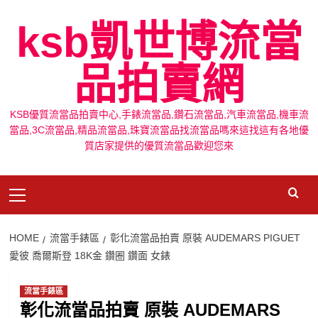
Skip
ksb凱世博流當
to
content
品拍賣網
KSB優質流當品拍賣中心,手錶流當品,鑽石流當品,汽車流當品,機車流
當品,3C流當品,精品流當品,珠寶流當品找流當品嗎來這找這有各地優
質店家提供的優質流當品歡迎您來
Primary
Menu
HOME
流當手錶區
彰化流當品拍賣 原裝 AUDEMARS PIGUET
愛彼 喬爾斯登 18K金 鑽圈 鑽面 女錶
流當手錶區
彰化流當品拍賣 原裝 AUDEMARS