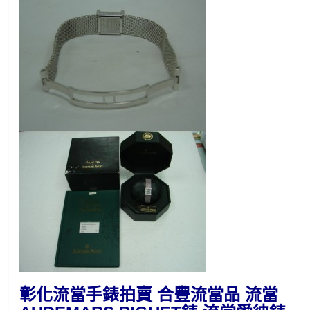
彰化流當手錶拍賣 合豐流當品 流當