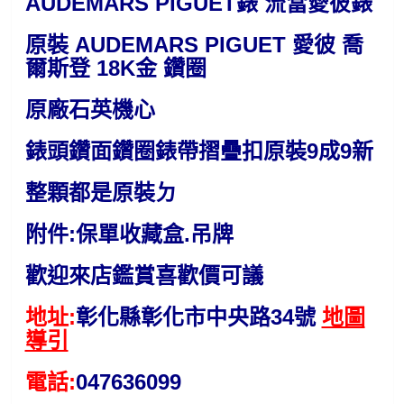
AUDEMARS PIGUET錶 流當愛彼錶
原裝 AUDEMARS PIGUET 愛彼 喬
爾斯登 18K金 鑽圈
原廠石英機心
錶頭鑽面鑽圈錶帶摺疊扣原裝9成9新
整顆都是原裝ㄉ
附件:保單收藏盒.吊牌
歡迎來店鑑賞喜歡價可議
地址:
彰化縣彰化市中央路34號
地圖
導引
電話:
047636099