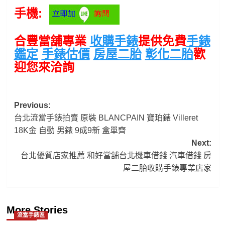
手機:
合豐當舖專業
收購手錶
提供免費
手錶
鑑定
手錶估價
房屋二胎
彰化二胎
歡
迎您來洽詢
Post
Previous:
台北流當手錶拍賣 原裝 BLANCPAIN 寶珀錶 Villeret
navigation
18K金 自動 男錶 9成9新 盒單齊
Next:
台北優質店家推薦 和好當舖台北機車借錢 汽車借錢 房
屋二胎收購手錶專業店家
More Stories
流當手錶區